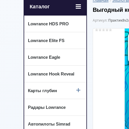
Главная
 / 
Эхолоты
Каталог
Выгодный к
Артикул:
Практик8v2
Lowrance HDS PRO
Lowrance Elite FS
Lowrance Eagle
Lowrance Hook Reveal
Карты глубин
Радары Lowrance
Автопилоты Simrad