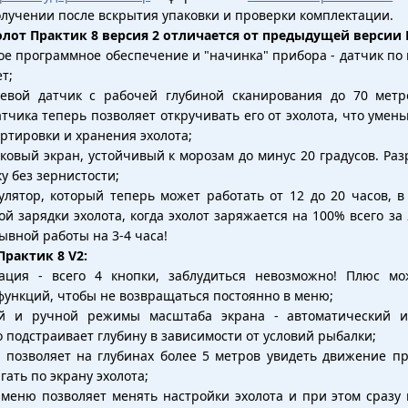
лучении после вскрытия упаковки и проверки комплектации.
лот Практик 8 версия 2 отличается от предыдущей версии 
ое программное обеспечение и "начинка" прибора - датчик по
т;
евой датчик с рабочей глубиной сканирования до 70 метро
тчика теперь позволяет откручивать его от эхолота, что уме
ртировки и хранения эхолота;
ковый экран, устойчивый к морозам до минус 20 градусов. Ра
у без зернистости;
лятор, который теперь может работать от 12 до 20 часов, в 
й зарядки эхолота, когда эхолот заряжается на 100% всего за 
ывной работы на 3-4 часа!
Практик 8 V2:
ация - всего 4 кнопки, заблудиться невозможно! Плюс мо
функций, чтобы не возвращаться постоянно в меню;
ий и ручной режимы масштаба экрана - автоматический и
 подстраивает глубину в зависимости от условий рыбалки;
позволяет на глубинах более 5 метров увидеть движение 
ать по экрану эхолота;
 меню позволяет менять настройки эхолота и при этом сразу 