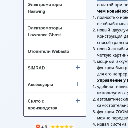
Электромоторы
оплатой при по
Чем новый эхо
Haswing
полностью нов
её обрабатывае
Электромоторы
новый двухлуч
Lowrance Ghost
Конструкция да
способ транспо
новый антибли
Отопители Webasto
четкую картинк
мощный аккуму
функция быстро
SIMRAD
для его непрер
Управление у 
Аксессуары
удобная навиг
используемых 
автоматическ
Снято с
самостоятельно
производства
функция ZOOM 
можно передвиг
новая система