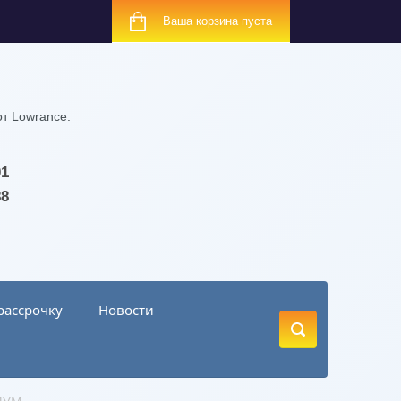
Ваша корзина пуста
т Lowrance.
01
88
рассрочку
Новости