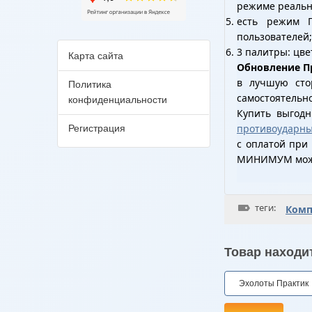
режиме реальн
есть режим П
пользователей;
3 палитры: цве
Карта сайта
Обновление Пр
в лучшую сто
Политика
самостоятельн
конфиденциальности
Купить выгод
противоударн
Регистрация
с оплатой при
МИНИМУМ можно
теги:
Комп
Товар находит
Эхолоты Практик