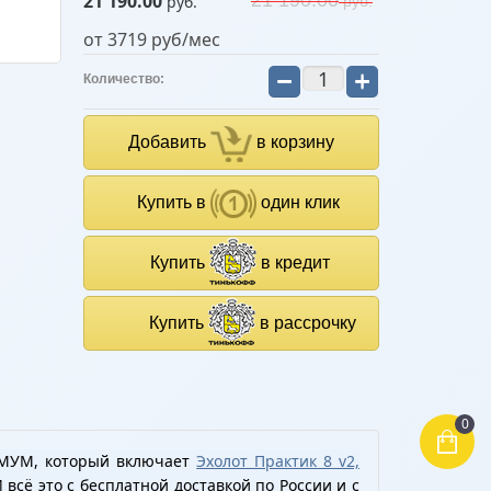
21 190.00
21 190.00
руб.
руб.
от 3719 руб/мес
−
+
Количество:
Добавить
в корзину
Купить в
один клик
Купить
в кредит
Купить
в рассрочку
0
ИМУМ, который включает
Эхолот Практик 8 v2,
И всё это с бесплатной доставкой по России и с