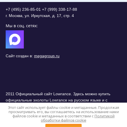
+7 (495) 236-85-01
+7 (999) 338-17-88
г. Москва, ул. Иркутская, д. 17, стр. 4
Мы в соц. сетях:
Сайт создан в:
megagroup.ru
2011 Официальный сайт Lowrance. Здесь можно купить
официальные эхолоты Lowrance на русском языке и с
бесплатной доставкой по России.
Этот сайт использует файлы cookie и метаданные. Продолжая
просматривать его, вы соглашаетесь на использование нами
Политика конфиденциальности
файлов cookie и метаданных в соответствии с
Политикой
обработки файлов cookie
0